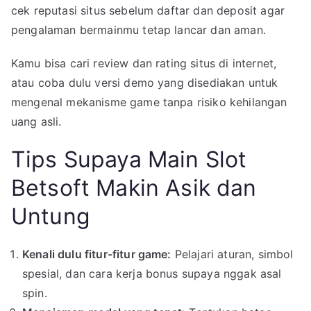
cek reputasi situs sebelum daftar dan deposit agar
pengalaman bermainmu tetap lancar dan aman.
Kamu bisa cari review dan rating situs di internet,
atau coba dulu versi demo yang disediakan untuk
mengenal mekanisme game tanpa risiko kehilangan
uang asli.
Tips Supaya Main Slot
Betsoft Makin Asik dan
Untung
Kenali dulu fitur-fitur game:
Pelajari aturan, simbol
spesial, dan cara kerja bonus supaya nggak asal
spin.