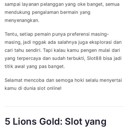
sampai layanan pelanggan yang oke banget, semua
mendukung pengalaman bermain yang
menyenangkan.
Tentu, setiap pemain punya preferensi masing-
masing, jadi nggak ada salahnya juga eksplorasi dan
cari tahu sendiri. Tapi kalau kamu pengen mulai dari
yang terpercaya dan sudah terbukti, Slot88 bisa jadi
titik awal yang pas banget.
Selamat mencoba dan semoga hoki selalu menyertai
kamu di dunia slot online!
5 Lions Gold: Slot yang