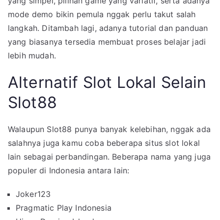
yang simpel, pilihan game yang variatif, serta adanya
mode demo bikin pemula nggak perlu takut salah
langkah. Ditambah lagi, adanya tutorial dan panduan
yang biasanya tersedia membuat proses belajar jadi
lebih mudah.
Alternatif Slot Lokal Selain
Slot88
Walaupun Slot88 punya banyak kelebihan, nggak ada
salahnya juga kamu coba beberapa situs slot lokal
lain sebagai perbandingan. Beberapa nama yang juga
populer di Indonesia antara lain:
Joker123
Pragmatic Play Indonesia