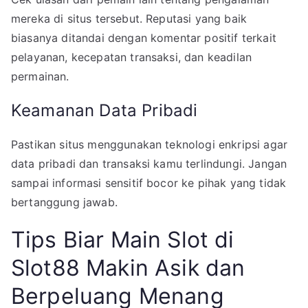
mereka di situs tersebut. Reputasi yang baik
biasanya ditandai dengan komentar positif terkait
pelayanan, kecepatan transaksi, dan keadilan
permainan.
Keamanan Data Pribadi
Pastikan situs menggunakan teknologi enkripsi agar
data pribadi dan transaksi kamu terlindungi. Jangan
sampai informasi sensitif bocor ke pihak yang tidak
bertanggung jawab.
Tips Biar Main Slot di
Slot88 Makin Asik dan
Berpeluang Menang