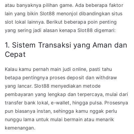
atau banyaknya pilihan game. Ada beberapa faktor
lain yang bikin Slot88 menonjol dibandingkan situs
slot lokal lainnya. Berikut beberapa poin penting
yang sering jadi alasan kenapa Slot88 digemari:
1. Sistem Transaksi yang Aman dan
Cepat
Kalau kamu pernah main judi online, pasti tahu
betapa pentingnya proses deposit dan withdraw
yang lancar. Slot88 menyediakan metode
pembayaran yang lengkap dan terpercaya, mulai dari
transfer bank lokal, e-wallet, hingga pulsa. Prosesnya
pun biasanya instan, sehingga kamu nggak perlu
nunggu lama untuk mulai bermain atau menarik
kemenangan.