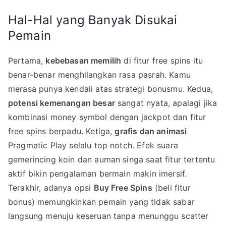
Hal-Hal yang Banyak Disukai
Pemain
Pertama,
kebebasan memilih
di fitur free spins itu
benar-benar menghilangkan rasa pasrah. Kamu
merasa punya kendali atas strategi bonusmu. Kedua,
potensi kemenangan besar
sangat nyata, apalagi jika
kombinasi money symbol dengan jackpot dan fitur
free spins berpadu. Ketiga,
grafis dan animasi
Pragmatic Play selalu top notch. Efek suara
gemerincing koin dan auman singa saat fitur tertentu
aktif bikin pengalaman bermain makin imersif.
Terakhir, adanya opsi
Buy Free Spins
(beli fitur
bonus) memungkinkan pemain yang tidak sabar
langsung menuju keseruan tanpa menunggu scatter