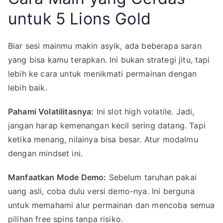
untuk 5 Lions Gold
Biar sesi mainmu makin asyik, ada beberapa saran
yang bisa kamu terapkan. Ini bukan strategi jitu, tapi
lebih ke cara untuk menikmati permainan dengan
lebih baik.
Pahami Volatilitasnya:
Ini slot high volatile. Jadi,
jangan harap kemenangan kecil sering datang. Tapi
ketika menang, nilainya bisa besar. Atur modalmu
dengan mindset ini.
Manfaatkan Mode Demo:
Sebelum taruhan pakai
uang asli, coba dulu versi demo-nya. Ini berguna
untuk memahami alur permainan dan mencoba semua
pilihan free spins tanpa risiko.