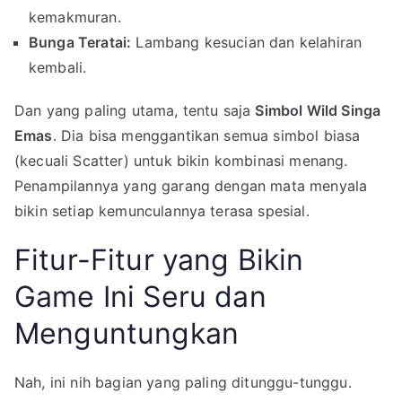
kemakmuran.
Bunga Teratai:
Lambang kesucian dan kelahiran
kembali.
Dan yang paling utama, tentu saja
Simbol Wild Singa
Emas
. Dia bisa menggantikan semua simbol biasa
(kecuali Scatter) untuk bikin kombinasi menang.
Penampilannya yang garang dengan mata menyala
bikin setiap kemunculannya terasa spesial.
Fitur-Fitur yang Bikin
Game Ini Seru dan
Menguntungkan
Nah, ini nih bagian yang paling ditunggu-tunggu.