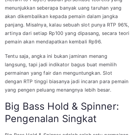
menunjukkan seberapa banyak uang taruhan yang
akan dikembalikan kepada pemain dalam jangka
panjang. Misalnya, kalau sebuah slot punya RTP 96%,
artinya dari setiap Rp100 yang dipasang, secara teori
pemain akan mendapatkan kembali Rp96.
Tentu saja, angka ini bukan jaminan menang
langsung, tapi jadi indikator bagus buat memilih
permainan yang fair dan menguntungkan. Slot
dengan RTP tinggi biasanya jadi incaran para pemain
yang pengen peluang menangnya lebih besar.
Big Bass Hold & Spinner:
Pengenalan Singkat