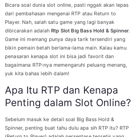
Bicara soal dunia slot online, pasti nggak akan lepas
dari pembahasan mengenai RTP atau Return to
Player. Nah, salah satu game yang lagi banyak
dibicarakan adalah
Rtp Slot Big Bass Hold & Spinner
.
Game ini memang punya daya tarik tersendiri yang
bikin pemain betah berlama-lama main. Kalau kamu
penasaran kenapa slot ini bisa jadi favorit dan
bagaimana RTP-nya memengaruhi peluang menang,
yuk kita bahas lebih dalam!
Apa Itu RTP dan Kenapa
Penting dalam Slot Online?
Sebelum masuk ke detail soal Big Bass Hold &
Spinner, penting buat tahu dulu apa sih RTP itu? RTP
(Return to Player) adalah persentase teoretis yang