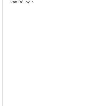
ikan138 login