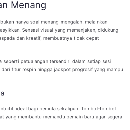
an Menang
bukan hanya soal menang-mengalah, melainkan
syikkan. Sensasi visual yang memanjakan, didukung
spada dan kreatif, membuatnya tidak cepat
a seperti petualangan tersendiri dalam setiap sesi
dari fitur respin hingga jackpot progresif yang mampu
na
uitif, ideal bagi pemula sekalipun. Tombol-tombol
singkat yang membantu memandu pemain baru agar segera