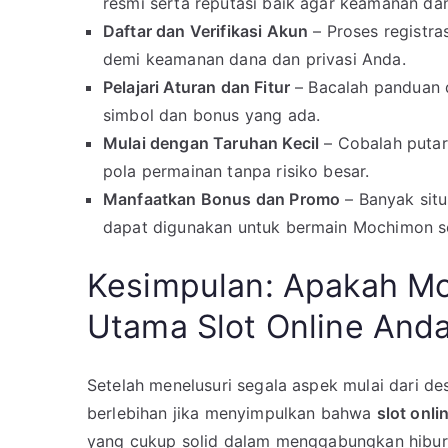
resmi serta reputasi baik agar keamanan dan
Daftar dan Verifikasi Akun
– Proses registras
demi keamanan dana dan privasi Anda.
Pelajari Aturan dan Fitur
– Bacalah panduan
simbol dan bonus yang ada.
Mulai dengan Taruhan Kecil
– Cobalah putar
pola permainan tanpa risiko besar.
Manfaatkan Bonus dan Promo
– Banyak sit
dapat digunakan untuk bermain Mochimon se
Kesimpulan: Apakah Mo
Utama Slot Online And
Setelah menelusuri segala aspek mulai dari de
berlebihan jika menyimpulkan bahwa
slot onl
yang cukup solid dalam menggabungkan hibura