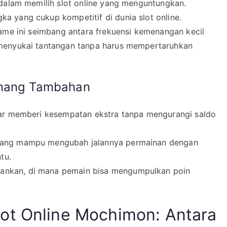
 dalam memilih slot online yang menguntungkan.
 yang cukup kompetitif di dunia slot online.
game ini seimbang antara frekuensi kemenangan kecil
 menyukai tantangan tanpa harus mempertaruhkan
enang Tambahan
uar memberi kesempatan ekstra tanpa mengurangi saldo
yang mampu mengubah jalannya permainan dengan
tu.
ankan, di mana pemain bisa mengumpulkan poin
ot Online Mochimon: Antara