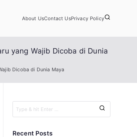
About Us
Contact Us
Privacy Policy
ru yang Wajib Dicoba di Dunia
Wajib Dicoba di Dunia Maya
S
e
a
Recent Posts