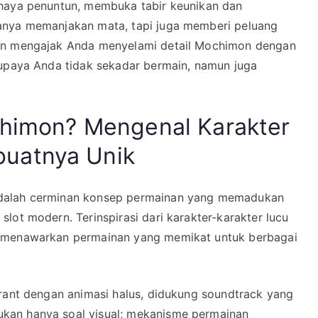
haya penuntun, membuka tabir keunikan dan
anya memanjakan mata, tapi juga memberi peluang
kan mengajak Anda menyelami detail Mochimon dengan
supaya Anda tidak sekadar bermain, namun juga
chimon? Mengenal Karakter
uatnya Unik
adalah cerminan konsep permainan yang memadukan
lot modern. Terinspirasi dari karakter-karakter lucu
n menawarkan permainan yang memikat untuk berbagai
brant dengan animasi halus, didukung soundtrack yang
kan hanya soal visual; mekanisme permainan