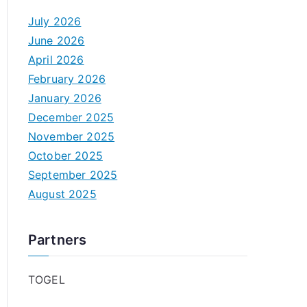
July 2026
June 2026
April 2026
February 2026
January 2026
December 2025
November 2025
October 2025
September 2025
August 2025
Partners
TOGEL