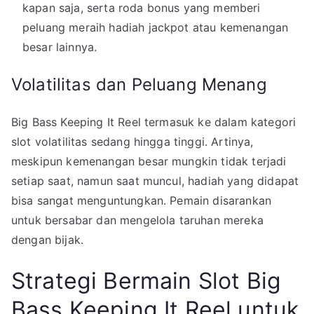
kapan saja, serta roda bonus yang memberi
peluang meraih hadiah jackpot atau kemenangan
besar lainnya.
Volatilitas dan Peluang Menang
Big Bass Keeping It Reel termasuk ke dalam kategori
slot volatilitas sedang hingga tinggi. Artinya,
meskipun kemenangan besar mungkin tidak terjadi
setiap saat, namun saat muncul, hadiah yang didapat
bisa sangat menguntungkan. Pemain disarankan
untuk bersabar dan mengelola taruhan mereka
dengan bijak.
Strategi Bermain Slot Big
Bass Keeping It Reel untuk