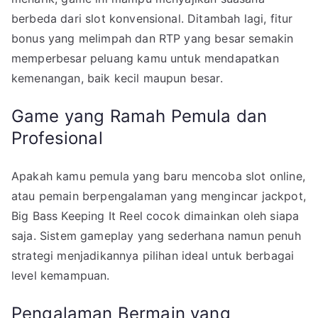
berbeda dari slot konvensional. Ditambah lagi, fitur
bonus yang melimpah dan RTP yang besar semakin
memperbesar peluang kamu untuk mendapatkan
kemenangan, baik kecil maupun besar.
Game yang Ramah Pemula dan
Profesional
Apakah kamu pemula yang baru mencoba slot online,
atau pemain berpengalaman yang mengincar jackpot,
Big Bass Keeping It Reel cocok dimainkan oleh siapa
saja. Sistem gameplay yang sederhana namun penuh
strategi menjadikannya pilihan ideal untuk berbagai
level kemampuan.
Pengalaman Bermain yang