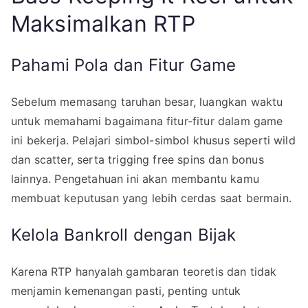
Maksimalkan RTP
Pahami Pola dan Fitur Game
Sebelum memasang taruhan besar, luangkan waktu
untuk memahami bagaimana fitur-fitur dalam game
ini bekerja. Pelajari simbol-simbol khusus seperti wild
dan scatter, serta trigging free spins dan bonus
lainnya. Pengetahuan ini akan membantu kamu
membuat keputusan yang lebih cerdas saat bermain.
Kelola Bankroll dengan Bijak
Karena RTP hanyalah gambaran teoretis dan tidak
menjamin kemenangan pasti, penting untuk