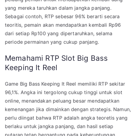
yang mereka taruhkan dalam jangka panjang.
Sebagai contoh, RTP sebesar 96% berarti secara
teoritis, pemain akan mendapatkan kembali Rp96
dari setiap Rp100 yang dipertaruhkan, selama
periode permainan yang cukup panjang.
Memahami RTP Slot Big Bass
Keeping It Reel
Game Big Bass Keeping It Reel memiliki RTP sekitar
96,1%. Angka ini tergolong cukup tinggi untuk slot
online, menandakan peluang besar mendapatkan
kemenangan jika dimainkan dengan strategis. Namun,
perlu diingat bahwa RTP adalah angka teoretis yang
berlaku untuk jangka panjang, dan hasil setiap
putaran tetap bergantung pada keberuntungan.