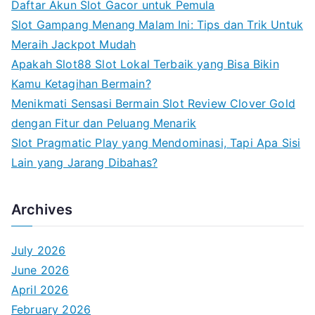
Daftar Akun Slot Gacor untuk Pemula
f
Slot Gampang Menang Malam Ini: Tips dan Trik Untuk
o
Meraih Jackpot Mudah
r
Apakah Slot88 Slot Lokal Terbaik yang Bisa Bikin
:
Kamu Ketagihan Bermain?
Menikmati Sensasi Bermain Slot Review Clover Gold
dengan Fitur dan Peluang Menarik
Slot Pragmatic Play yang Mendominasi, Tapi Apa Sisi
Lain yang Jarang Dibahas?
Archives
July 2026
June 2026
April 2026
February 2026