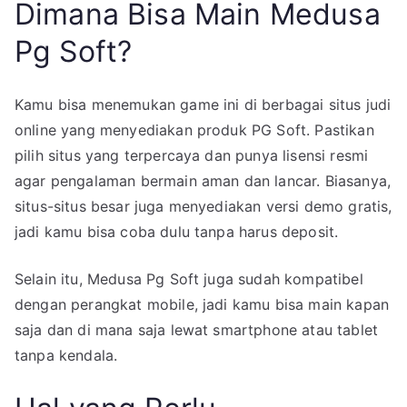
Dimana Bisa Main Medusa
Pg Soft?
Kamu bisa menemukan game ini di berbagai situs judi
online yang menyediakan produk PG Soft. Pastikan
pilih situs yang terpercaya dan punya lisensi resmi
agar pengalaman bermain aman dan lancar. Biasanya,
situs-situs besar juga menyediakan versi demo gratis,
jadi kamu bisa coba dulu tanpa harus deposit.
Selain itu, Medusa Pg Soft juga sudah kompatibel
dengan perangkat mobile, jadi kamu bisa main kapan
saja dan di mana saja lewat smartphone atau tablet
tanpa kendala.