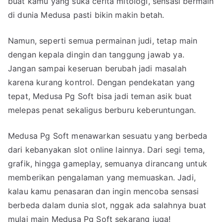
buat kamu yang suka cerita mitologi, sensasi bermain
di dunia Medusa pasti bikin makin betah.
Namun, seperti semua permainan judi, tetap main
dengan kepala dingin dan tanggung jawab ya.
Jangan sampai keseruan berubah jadi masalah
karena kurang kontrol. Dengan pendekatan yang
tepat, Medusa Pg Soft bisa jadi teman asik buat
melepas penat sekaligus berburu keberuntungan.
Medusa Pg Soft menawarkan sesuatu yang berbeda
dari kebanyakan slot online lainnya. Dari segi tema,
grafik, hingga gameplay, semuanya dirancang untuk
memberikan pengalaman yang memuaskan. Jadi,
kalau kamu penasaran dan ingin mencoba sensasi
berbeda dalam dunia slot, nggak ada salahnya buat
mulai main Medusa Pg Soft sekarang juga!