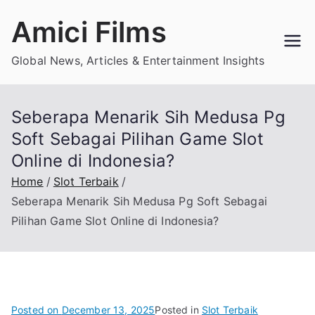
Skip
Amici Films
to
content
Global News, Articles & Entertainment Insights
Seberapa Menarik Sih Medusa Pg
Soft Sebagai Pilihan Game Slot
Online di Indonesia?
Home
Slot Terbaik
Seberapa Menarik Sih Medusa Pg Soft Sebagai
Pilihan Game Slot Online di Indonesia?
Posted on
December 13, 2025
Posted in
Slot Terbaik