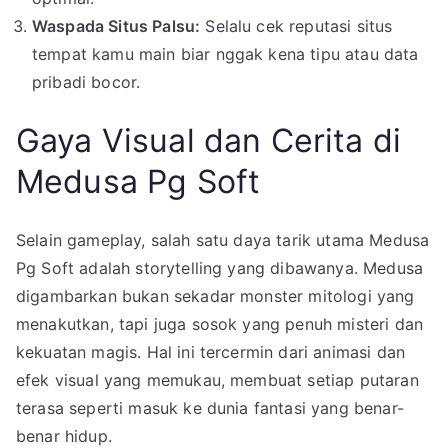
Waspada Situs Palsu:
Selalu cek reputasi situs
tempat kamu main biar nggak kena tipu atau data
pribadi bocor.
Gaya Visual dan Cerita di
Medusa Pg Soft
Selain gameplay, salah satu daya tarik utama Medusa
Pg Soft adalah storytelling yang dibawanya. Medusa
digambarkan bukan sekadar monster mitologi yang
menakutkan, tapi juga sosok yang penuh misteri dan
kekuatan magis. Hal ini tercermin dari animasi dan
efek visual yang memukau, membuat setiap putaran
terasa seperti masuk ke dunia fantasi yang benar-
benar hidup.