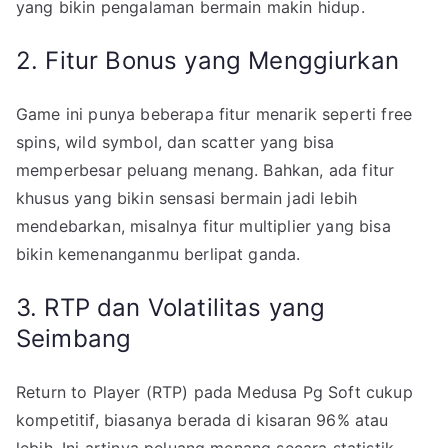
yang bikin pengalaman bermain makin hidup.
2. Fitur Bonus yang Menggiurkan
Game ini punya beberapa fitur menarik seperti free
spins, wild symbol, dan scatter yang bisa
memperbesar peluang menang. Bahkan, ada fitur
khusus yang bikin sensasi bermain jadi lebih
mendebarkan, misalnya fitur multiplier yang bisa
bikin kemenanganmu berlipat ganda.
3. RTP dan Volatilitas yang
Seimbang
Return to Player (RTP) pada Medusa Pg Soft cukup
kompetitif, biasanya berada di kisaran 96% atau