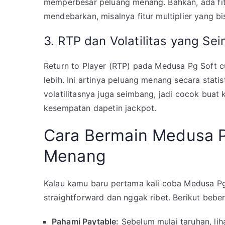
memperbesar peluang menang. Bahkan, ada fitu
mendebarkan, misalnya fitur multiplier yang b
3. RTP dan Volatilitas yang Se
Return to Player (RTP) pada Medusa Pg Soft c
lebih. Ini artinya peluang menang secara statis
volatilitasnya juga seimbang, jadi cocok buat
kesempatan dapetin jackpot.
Cara Bermain Medusa P
Menang
Kalau kamu baru pertama kali coba Medusa Pg
straightforward dan nggak ribet. Berikut bebe
Pahami Paytable:
Sebelum mulai taruhan, li