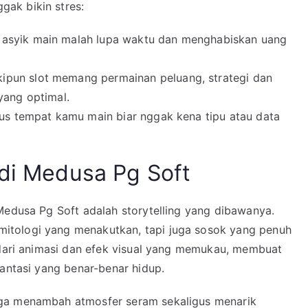
ak bikin stres:
asyik main malah lupa waktu dan menghabiskan uang
ipun slot memang permainan peluang, strategi dan
yang optimal.
tus tempat kamu main biar nggak kena tipu atau data
 di Medusa Pg Soft
Medusa Pg Soft adalah storytelling yang dibawanya.
itologi yang menakutkan, tapi juga sosok yang penuh
n dari animasi dan efek visual yang memukau, membuat
fantasi yang benar-benar hidup.
uga menambah atmosfer seram sekaligus menarik