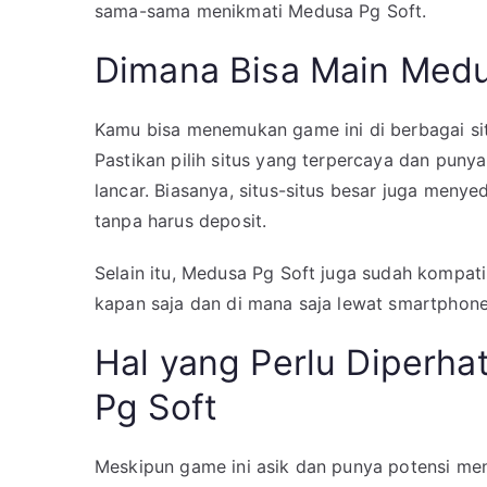
sama-sama menikmati Medusa Pg Soft.
Dimana Bisa Main Medu
Kamu bisa menemukan game ini di berbagai sit
Pastikan pilih situs yang terpercaya dan puny
lancar. Biasanya, situs-situs besar juga menye
tanpa harus deposit.
Selain itu, Medusa Pg Soft juga sudah kompat
kapan saja dan di mana saja lewat smartphone
Hal yang Perlu Diperha
Pg Soft
Meskipun game ini asik dan punya potensi men