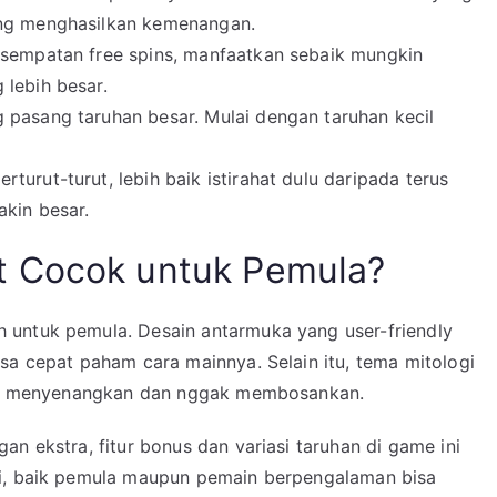
ang menghasilkan kemenangan.
sempatan free spins, manfaatkan sebaik mungkin
 lebih besar.
pasang taruhan besar. Mulai dengan taruhan kecil
rturut-turut, lebih baik istirahat dulu daripada terus
akin besar.
t Cocok untuk Pemula?
 untuk pemula. Desain antarmuka yang user-friendly
sa cepat paham cara mainnya. Selain itu, tema mitologi
ebih menyenangkan dan nggak membosankan.
n ekstra, fitur bonus dan variasi taruhan di game ini
di, baik pemula maupun pemain berpengalaman bisa