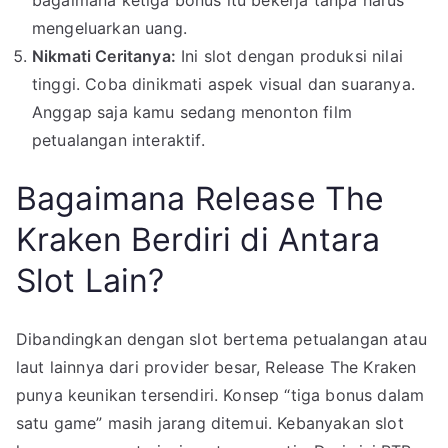
bagaimana ketiga bonus itu bekerja tanpa harus
mengeluarkan uang.
Nikmati Ceritanya:
Ini slot dengan produksi nilai
tinggi. Coba dinikmati aspek visual dan suaranya.
Anggap saja kamu sedang menonton film
petualangan interaktif.
Bagaimana Release The
Kraken Berdiri di Antara
Slot Lain?
Dibandingkan dengan slot bertema petualangan atau
laut lainnya dari provider besar, Release The Kraken
punya keunikan tersendiri. Konsep “tiga bonus dalam
satu game” masih jarang ditemui. Kebanyakan slot