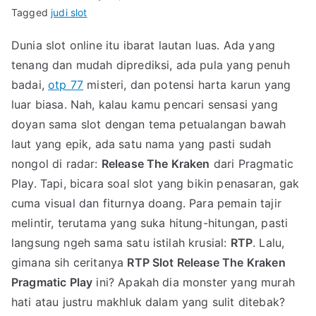
Tagged
judi slot
Dunia slot online itu ibarat lautan luas. Ada yang
tenang dan mudah diprediksi, ada pula yang penuh
badai,
otp 77
misteri, dan potensi harta karun yang
luar biasa. Nah, kalau kamu pencari sensasi yang
doyan sama slot dengan tema petualangan bawah
laut yang epik, ada satu nama yang pasti sudah
nongol di radar:
Release The Kraken
dari Pragmatic
Play. Tapi, bicara soal slot yang bikin penasaran, gak
cuma visual dan fiturnya doang. Para pemain tajir
melintir, terutama yang suka hitung-hitungan, pasti
langsung ngeh sama satu istilah krusial:
RTP
. Lalu,
gimana sih ceritanya
RTP Slot Release The Kraken
Pragmatic Play
ini? Apakah dia monster yang murah
hati atau justru makhluk dalam yang sulit ditebak?