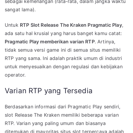
sebagai kemenangan (rata-rata, dalam jangka waktu
sangat lama).
Untuk
RTP Slot Release The Kraken Pragmatic Play
,
ada satu hal krusial yang harus banget kamu catat:
Pragmatic Play memberikan varian RTP
. Artinya,
tidak semua versi game ini di semua situs memiliki
RTP yang sama. Ini adalah praktik umum di industri
untuk menyesuaikan dengan regulasi dan kebijakan
operator.
Varian RTP yang Tersedia
Berdasarkan informasi dari Pragmatic Play sendiri,
slot Release The Kraken memiliki beberapa varian
RTP. Varian yang paling umum dan biasanya
ditemukan di mayoritas situs slot terpercaya adalah