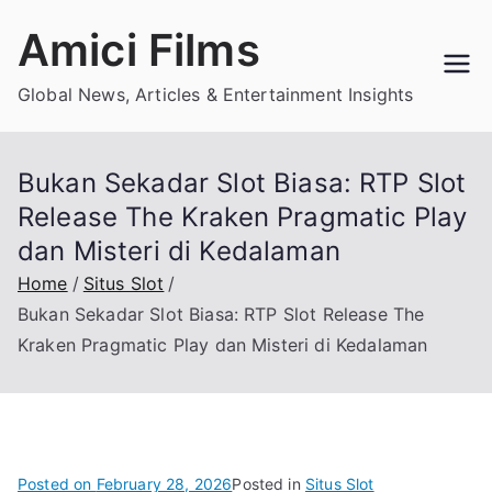
Skip
Amici Films
to
content
Global News, Articles & Entertainment Insights
Bukan Sekadar Slot Biasa: RTP Slot
Release The Kraken Pragmatic Play
dan Misteri di Kedalaman
Home
Situs Slot
Bukan Sekadar Slot Biasa: RTP Slot Release The
Kraken Pragmatic Play dan Misteri di Kedalaman
Posted on
February 28, 2026
Posted in
Situs Slot